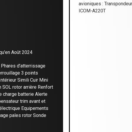
avioniques : Transpondeur
ICOM-A220T
squ'en Août 2024
 Phares d’atterrissage
rrouillage 3 points
térieur Simili Cuir Mini
 SOL rotor arrière Renfort
e charge batterie Alerte
nsateur trim avant et
 électrique Equipements
uage pales rotor Sonde