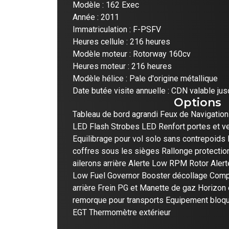
Modèle : 162 Exec
Année : 2011
Immatriculation : F-PSFV
Heures cellule : 216 heures
Modèle moteur : Rotorway 160cv
Heures moteur : 216 heures
Modèle hélice : Pale d'origine métallique
Date butée visite annuelle : CDN valable ju
Options
Tableau de bord agrandi Feux de Navigation
LED Flash Strobes LED Renfort portes et ve
Equilibrage pour vol solo sans contrepoids In
coffres sous les sièges Rallonge protection
ailerons arrière Alerte Low RPM Rotor Alert
Low Fuel Governor Booster décollage Compe
arrière Frein PG et Manette de gaz Horizon
remorque pour transports Equipement bloq
EGT Thermomètre extérieur