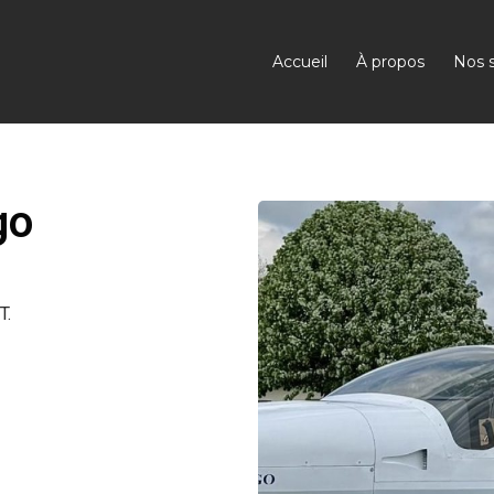
Accueil
À propos
Nos s
go
T.